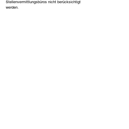
Stellenvermittlungsbüros nicht berücksichtigt
werden.
Einkaufen und mehr
Über Uns
Aqua Dynamic
Geschichte
Tamara R
Team
Schlossberg
Impressum
Hasena
Datenschutz
Comfort
Shop
Gutscheine
AGB
Kontakte
Florastrasse 14, 8610 Uster
info@Betten-Studio.ch
+41 44 940 78 55
CHE-107.162.880 MWST
Bewertung